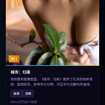
热门
城市：归来
若你喜欢爱情类型，《城市：归来》提供了扎实的视听体
验：管虎执导，凯特·布兰切特、河正宇与沈腾共同演绎。
影片2023年于德国上映，内容在有限空间内完成高密度的
高清
流畅
戏剧冲突，关键词包含高清流畅、人物关系与情节反转，
适合检索「2023爱情」「德国电影」的用户。
9.4万
32个月前