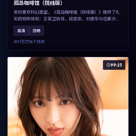
孤岛咖啡馆（院线版）
若你喜欢科幻类型，《孤岛咖啡馆（院线版）》提供了扎
实的视听体验：王家卫执导，段奕宏、刘德华与任素汐共
同演绎。影片2025年于中国台湾上映，内容用冷峻镜头语
高清
流畅
言观察城市夜间的孤独，关键词包含高清流畅、人物关系
与情节反转，适合检索「2025科幻」「中国台湾电影」的
1.1万
18个月前
用户。
99:23