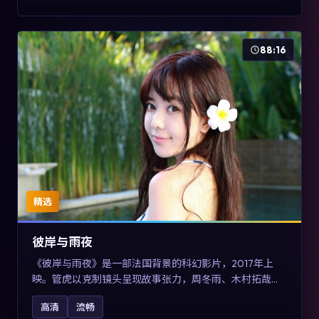
88:16
精选
彼岸与雨夜
《彼岸与雨夜》是一部法国背景的科幻影片，2017年上
映。管虎以克制镜头呈现故事张力，周冬雨、木村拓哉与
张震的对手戏可圈可点。剧情层面在真实历史背景下虚构
高清
流畅
一段跨国追寻之旅，对关注导演风格与演员阵容的观众具