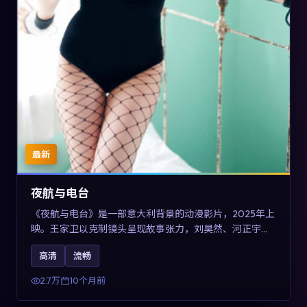
最新
夜航与电台
《夜航与电台》是一部意大利背景的动漫影片，2025年上
映。王家卫以克制镜头呈现故事张力，刘昊然、河正宇与
王景春的对手戏可圈可点。剧情层面以多线叙事拼贴都市
高清
流畅
边缘人的选择与救赎，对关注导演风格与演员阵容的观众
具有检索与收藏价值。
2.7万
10个月前