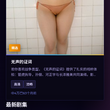
精选
无声的证词
若你喜欢战争类型，《无声的证词》提供了扎实的视听体
验：管虎执导，孙俪、河正宇与长泽雅美共同演绎。影片
2019年于澳大利亚上映，内容在罪案类型框架内探讨制度
高清
流畅
与个体关系，关键词包含高清流畅、人物关系与情节反
转，适合检索「2019战争」「澳大利亚电影」的用户。
4万
83个月前
最新剧集