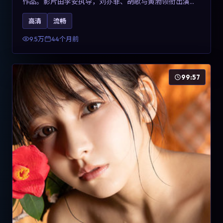
作品。影片由李安执导，刘亦菲、胡歌与黄渤领衔出演。
剧情用喜剧外壳包裹对现实规则的温和反讽，整体完成度
高清
流畅
高，适合希望了解意大利冒险类型创作的观众在线观看。
9.5万
44个月前
99:57