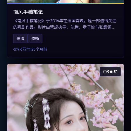
南风手稿笔记
《南风手稿笔记》于2016年在法国首映，是一部值得关注
的喜剧作品。影片由管虎执导，沈腾、章子怡与张震领衔
出演。剧情通过回忆与现实交错呈现记忆的可塑性，整体
高清
流畅
完成度高，适合希望了解法国喜剧类型创作的观众在线观
看。
9.6万
125个月前
96:31