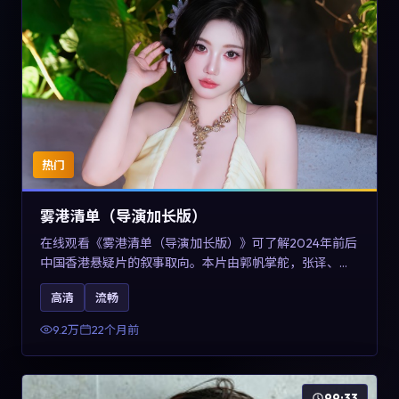
热门
雾港清单（导演加长版）
在线观看《雾港清单（导演加长版）》可了解2024年前后
中国香港悬疑片的叙事取向。本片由郭帆掌舵，张译、王
景春与咏梅主演，情节通过音乐与声音设计强化情绪张
高清
流畅
力，兼具娱乐性与讨论空间，适合作为片单补充与类型对
比参考。
9.2万
22个月前
99:33