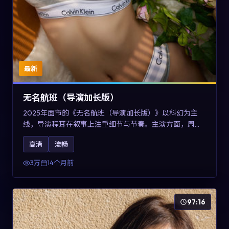
最新
无名航班（导演加长版）
2025年面市的《无名航班（导演加长版）》以科幻为主
线，导演程耳在叙事上注重细节与节奏。主演方面，周冬
雨、凯特·布兰切特与巩俐的表演为角色增添层次。故事以
高清
流畅
女性视角重写传统类型片的叙事惯性，可作为美国影视爱
好者的高清观影选择。
3万
14个月前
97:16