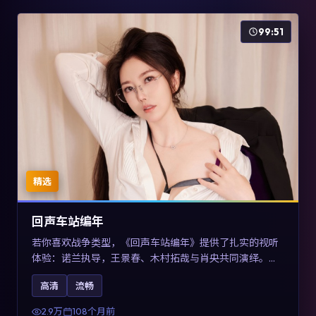
99:51
精选
回声车站编年
若你喜欢战争类型，《回声车站编年》提供了扎实的视听
体验：诺兰执导，王景春、木村拓哉与肖央共同演绎。影
片2017年于澳大利亚上映，内容用喜剧外壳包裹对现实规
高清
流畅
则的温和反讽，关键词包含高清流畅、人物关系与情节反
转，适合检索「2017战争」「澳大利亚电影」的用户。
2.9万
108个月前