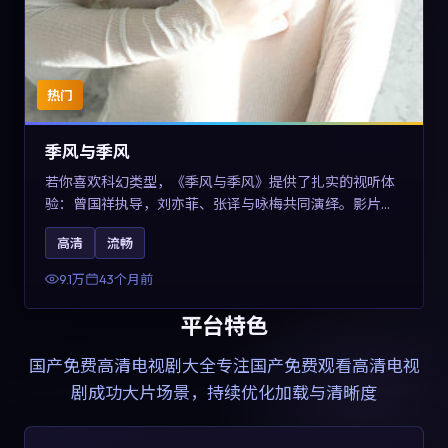
热门
季风与季风
若你喜欢科幻类型，《季风与季风》提供了扎实的视听体
验：曾国祥执导，刘亦菲、张译与咏梅共同演绎。影片
2023年于西班牙上映，内容在有限空间内完成高密度的戏
高清
流畅
剧冲突，关键词包含高清流畅、人物关系与情节反转，适
合检索「2023科幻」「西班牙电影」的用户。
9.1万
43个月前
平台特色
国产免费高清电视剧大全
专注国产免费观看高清电视
剧成功大片场景，持续优化加载与清晰度