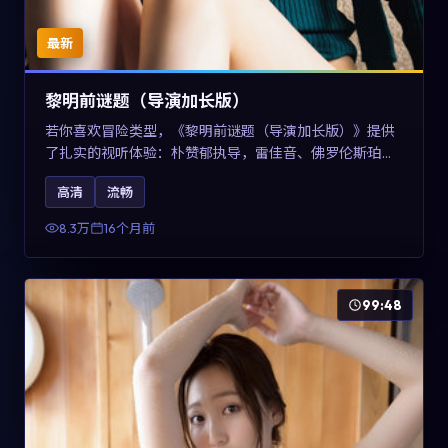
最新
黎明前谜题（导演加长版）
若你喜欢冒险类型，《黎明前谜题（导演加长版）》提供
了扎实的视听体验：朴赞郁执导，雷佳音、佛罗伦斯·珀与
章子怡共同演绎。影片2025年于美国上映，内容在有限空
高清
流畅
间内完成高密度的戏剧冲突，关键词包含高清流畅、人物
关系与情节反转，适合检索「2025冒险」「美国电影」的
8.3万
16个月前
用户。
99:48