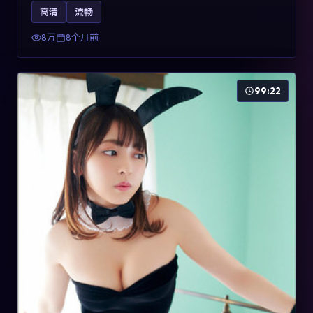
影片2025年于法国上映，内容用喜剧外壳包裹对现实规则
高清
流畅
的温和反讽，关键词包含高清流畅、人物关系与情节反
转，适合检索「2025动漫」「法国电影」的用户。
8万
8个月前
99:22