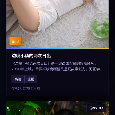
热门
边境小镇的两次日出
《边境小镇的两次日出》是一部德国背景的冒险影片，
2020年上映。曾国祥以克制镜头呈现故事张力，河正宇、
孙俪与任素汐的对手戏可圈可点。剧情层面在战争余波中
高清
流畅
刻画小人物的尊严与信念，对关注导演风格与演员阵容的
观众具有检索与收藏价值。
9.3万
75个月前
99:07